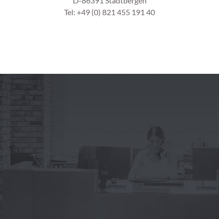
D-86391 Stadtbergen
Tel: +49 (0) 821 455 191 40